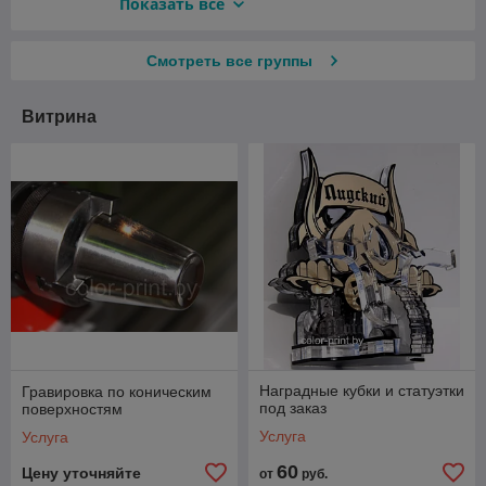
Ценникодержатели
Показать всё
Номерки и жетоны
Смотреть все группы
Карманы пластиковые
Пакеты
Витрина
Торговые и рекламные стойки из гофрокартона
Наградные кубки и статуэтки
Гравировка по коническим
под заказ
поверхностям
Услуга
Услуга
60
Цену уточняйте
от
руб.