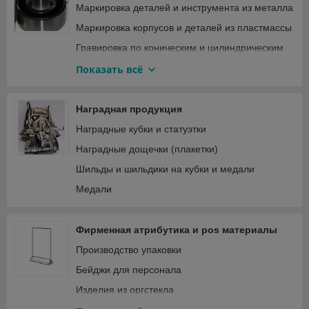
Маркировка деталей и инструмента из металла
Адресные таблички (аншлаги)
Маркировка корпусов и деталей из пластмассы
Брендирование автотранспорта
Гравировка по коническим и цилиндрическим
Широкоформатная печать
поверхностям
Показать всё
Мобильные системы, 3д модели продукции
Шильды, таблички и наклейки на оборудование
(продукцию)
Акрилайты и световые панели
Наградная продукция
Изготовление панелей приборов
Товары для избирательных участков
Наградные кубки и статуэтки
Маркировка пластиковых пломб
Наградные дощечки (плакетки)
Лазерная гравировка шкал
Шильды и шильдики на кубки и медали
Гравировка столовых приборов и медицинского
инструмента
Медали
Защитные пломбы (гарантийные наклейки)
Изделия из гибкого пластика ПЭТ
Фирменная атрибутика и pos материалы
Изделия технического назначения
Производство упаковки
Бейджи для персонала
Изделия из оргстекла