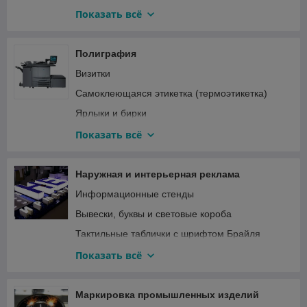
Фотосувениры к праздникам
Показать всё
Промо-сувениры
Посуда
Полиграфия
Эко-сувениры из фанеры
Визитки
Текстиль
Самоклеющаяся этикетка (термоэтикетка)
Офисные принадлежности
Ярлыки и бирки
Сувениры для торжественных мероприятий
Открытки
Показать всё
Календари
Буклеты и листовки
Наружная и интерьерная реклама
Журналы
Информационные стенды
Именные выпускные ленты
Вывески, буквы и световые короба
Блокноты
Тактильные таблички с шрифтом Брайля
Конверты
Знаки безопасности
Показать всё
Таблички и административные шильды
Оформление витрин магазинов, кафе,
Маркировка промышленных изделий
ресторанов ...