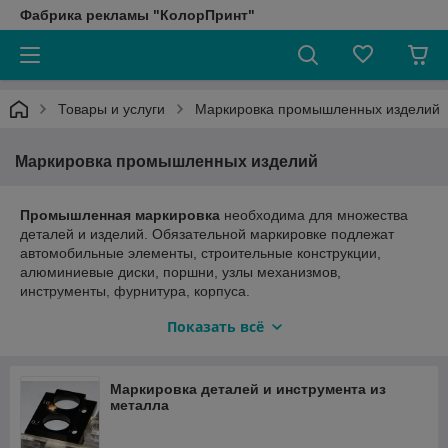
Фабрика рекламы "КолорПринт"
Товары и услуги
Маркировка промышленных изделий
Маркировка промышленных изделий
Промышленная маркировка
необходима для множества
деталей и изделий. Обязательной маркировке подлежат
автомобильные элементы, строительные конструкции,
алюминиевые диски, поршни, узлы механизмов,
инструменты, фурнитура, корпуса.
Лазерная маркировка
облегчает процесс идентификации.
Показать всё
Современная технология позволяет при помощи точного
лазерного луча обработать большое количество предметов
за минимальный временной промежуток.
Маркировка деталей и инструмента из
Полноцветная УФ печать
как на готовых изделиях, деталях
металла
и корпусах высотой до 153мм, так и изготовление
разнообразных шильдиков, накладок, приборных панелей,