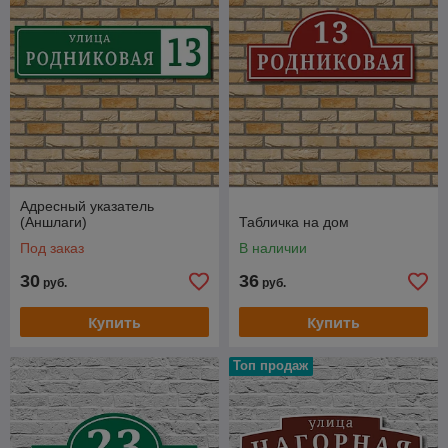
Применяется технология опликации из пленок
компании ORACAL (Германия), для наружных работ,
так же крайне долговечной и высоко устойчивой к УФ-
излучению
Вам осталось только выбрать форму и цвет!
Адресный указатель
(Аншлаги)
Табличка на дом
Под заказ
В наличии
30
36
руб.
руб.
Купить
Купить
Топ продаж