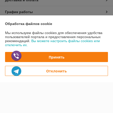
График работы
Полная версия сайта
Обработка файлов cookie
Мы используем файлы cookies для обеспечения удобства
Политика обработки cookies
пользователей портала и предоставления персональных
рекомендаций.
Вы можете настроить файлы cookies или
отключить их.
Сайт создан на платформе Deal.by
Принять
Отклонить
Информация для покупателя
Юридическое лицо:
Частное предприятие "КолорПринт"
231300, РБ, Гродненская обл., г. Лида ул. Ленинская, 17а
Регистрационный номер ЕГР: 590230459
УНП: 590230459