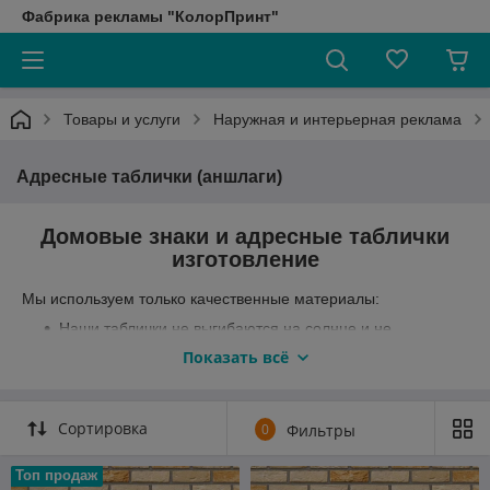
Фабрика рекламы "КолорПринт"
Товары и услуги
Наружная и интерьерная реклама
Адресные таблички (аншлаги)
Домовые знаки и адресные таблички
изготовление
Мы используем только качественные материалы:
Наши таблички не выгибаются на солнце и не
ржавеют!!!
Показать всё
Адресные таблички изготавливаются из
ударопрочного ПВХ, производства компании SIMONA
(Германия), а так же из слоистого алюминия (дюбонд),
Сортировка
0
Фильтры
акрила, метализированного пластика, что
обеспечивает долголетний срок службы и высокую
Топ продаж
стойкость к атмосферным воздействиям,