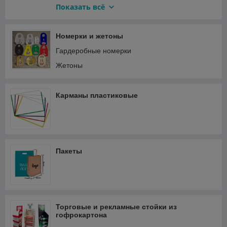
Мини платформа
Показать всё
Платформа на магните
Платформа на скотче
Номерки и жетоны
Прищепка 1
Гардеробные номерки
Прищепка 2
Жетоны
Прищепка 4
Ценникодержатель улитка
Карманы пластиковые
Шелвтокеры
Универсальные
Платформа сфера
Пакеты
Торговые и рекламные стойки из
гофрокартона