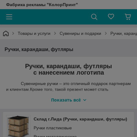
Фабрика рекламы "КолорПринт"
Товары и услуги
Сувениры и подарки
Ручки, кара
Ручки, карандаши, футляры
Ручки, карандаши, футляры
с нанесением логотипа
Сувенирные ручки – это отличный подарок партнерам
и клиентам.Кроме того, такой презент может стать
эффективным способом сообщить о себе на выставках,
Показать всё
презентациях и конференциях. Именно поэтому
изготовление ручек с логотипом – одна из самых популярных
услуг нашей компании. Для этого наша компания использует
современное оборудование, которое позволяет сделать
Склад г.Лида (Ручки, карандаши, футляры)
реальными все пожелания заказчика.
Ручки пластиковые
Мы предлагаем множество вариантов ручек с логотипом:
Ручки металлические