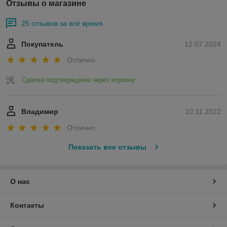
Отзывы о магазине
Главным преимуществом лазерной гравировки
является её стойкость. Будьте уверены – скорее
25 отзывов за всё время
сломается ручка, которой вы пишете, чем сотрется
надпись, нанесенная с помощью лазерной
Покупатель
12.07.2024
гравировки!"
Отлично
УФ печать
- позволяет осуществлять прямую печать вашего
Сделка подтверждена через корзину
принта на ручках. Нанесение может осуществляться не
только отдельно белым цветом (W), лаком (Cl) или
полноцветом (CMYK), но и комбинированно, нанося печать
слоями в любом сочетании CMYK, W, Cl.
Владимир
10.11.2022
Пластиковые ручки или карандаши
– стойкая
Отлично
цветная печать на любых поверхностях
Показать все отзывы
Металлические ручки
– печать прекрасно ложится
на прорезиненные металлические поверхности
CофтТач, но печать на чистой или окрашенной
металлической поверхности осуществляться только на
О нас
специализированные или подготовленные
поверхности
Контакты
Преимуществом УФ печати на ручках является её стойкость