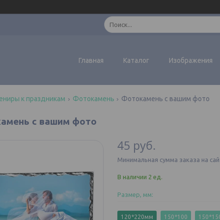
Главная
Каталог
Изображения
ениры к праздникам
Фотокамень
Фотокамень с вашим фото
амень с вашим фото
45
руб.
Минимальная сумма заказа на сай
В наличии 2 ед.
Размер, мм
:
120*220мм
150*100
150*15