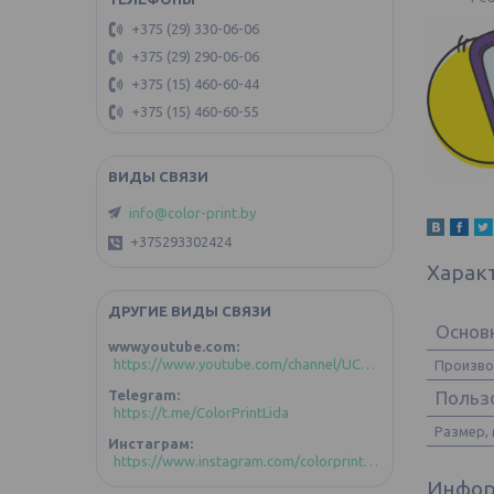
+375 (29) 330-06-06
+375 (29) 290-06-06
+375 (15) 460-60-44
+375 (15) 460-60-55
info@color-print.by
+375293302424
Харак
ДРУГИЕ ВИДЫ СВЯЗИ
Основ
www.youtube.com
https://www.youtube.com/channel/UCoztIlR-zC4GFVKuBLDd-GA/videos?view_as=subscriber
Произв
Польз
Telegram
https://t.me/ColorPrintLida
Размер,
Инстаграм
https://www.instagram.com/colorprint_lida/
Инфор