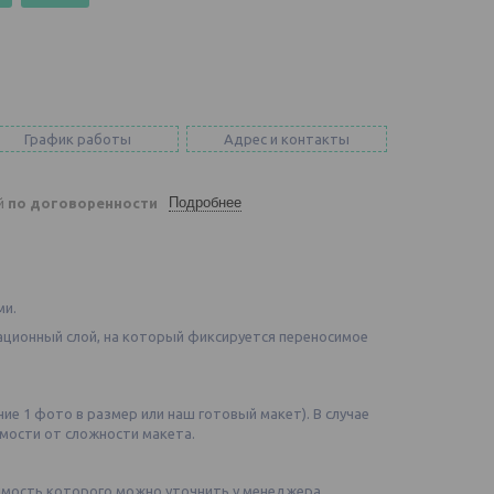
График работы
Адрес и контакты
Подробнее
ей
по договоренности
ми.
ационный слой, на который фиксируется переносимое
е 1 фото в размер или наш готовый макет). В случае
имости от сложности макета.
имость которого можно уточнить у менеджера.