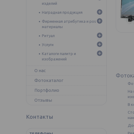
изделий
Наградная продукция
Фирменная атрибутика и pos
материалы
Ритуал
Услуги
Каталоги палитр и
изображений
О нас
Фоток
Фотокаталог
Фо
Портфолио
На 
из
Отзывы
В к
Сто
Контакты
нан
Дос
Реа