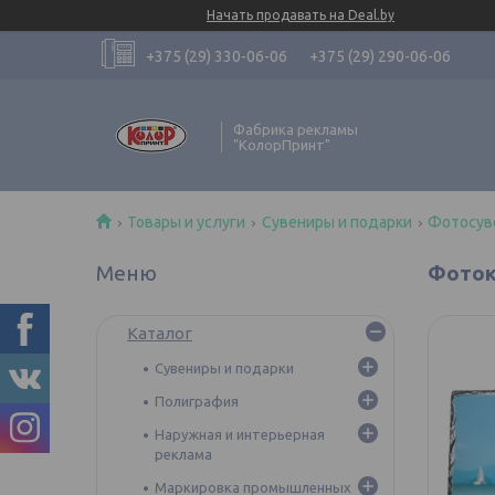
Начать продавать на Deal.by
+375 (29) 330-06-06
+375 (29) 290-06-06
Фабрика рекламы
"КолорПринт"
Товары и услуги
Сувениры и подарки
Фотосув
Фоток
Каталог
Сувениры и подарки
Полиграфия
Наружная и интерьерная
реклама
Маркировка промышленных