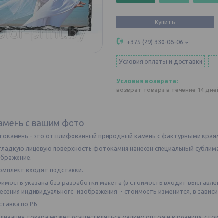
Купить
+375 (29) 330-06-06
Условия оплаты и доставки
возврат товара в течение 14 дн
амень с вашим фото
токамень - это отшлифованный природный камень с фактурными края
гладкую лицевую поверхность фотокамня нанесен специальный сублим
ображение.
омплект входят подставки.
имость указана без разработки макета (в стоимость входит выставлени
есения индивидуального изображения - стоимость изменится, в завис
тавка по РБ
лизация товара может осуществляться мелким оптом и в розницу, сто