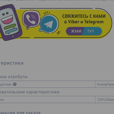
теристики
ные атрибуты
одитель
КолорПри
овательские характеристики
 мм
120*220м
мация для заказа