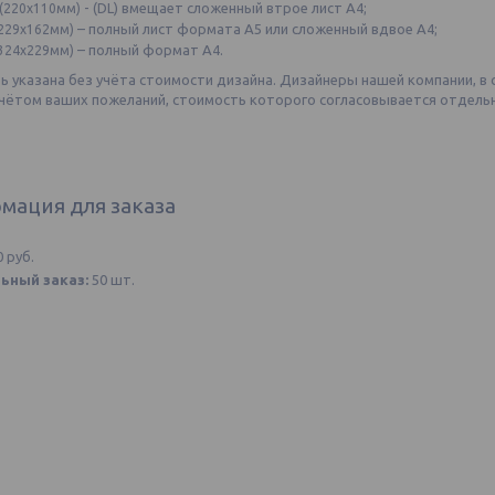
- (DL) вмещает сложенный втрое лист А4;
(220х110мм)
– полный лист формата А5 или сложенный вдвое А4;
229х162мм)
– полный формат А4.
324х229мм)
 указана без учёта стоимости дизайна. Дизайнеры нашей компании, в 
учётом ваших пожеланий, стоимость которого согласовывается отдель
мация для заказа
0
руб.
ьный заказ:
50 шт.