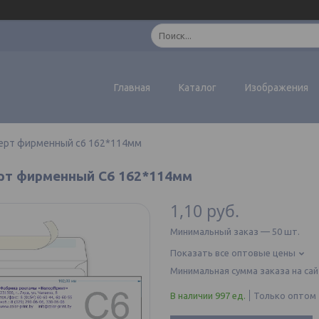
Главная
Каталог
Изображения
ерт фирменный с6 162*114мм
рт фирменный С6 162*114мм
1,10
руб.
Минимальный заказ — 50 шт.
Показать все оптовые цены
Минимальная сумма заказа на сай
В наличии 997 ед.
Только оптом