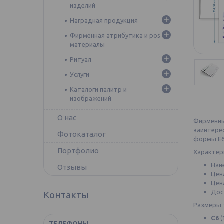
изделий
Наградная продукция
Фирменная атрибутика и pos
материалы
Ритуал
Услуги
Каталоги палитр и
изображений
О нас
Фирменны
заинтере
Фотокаталог
формы E65
Портфолио
Характер
Нан
Отзывы
Цен
Цен
Дос
Контакты
Размеры 
С6
(