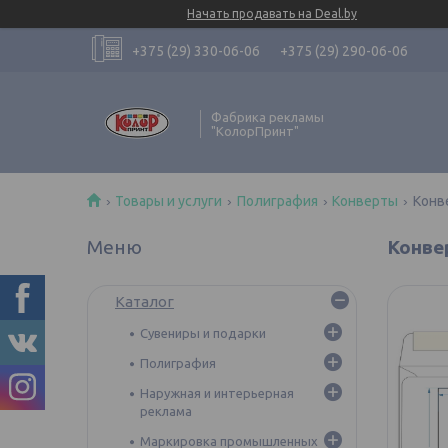
Начать продавать на Deal.by
+375 (29) 330-06-06
+375 (29) 290-06-06
Фабрика рекламы
"КолорПринт"
Товары и услуги
Полиграфия
Конверты
Конв
Конве
Каталог
Сувениры и подарки
Полиграфия
Наружная и интерьерная
реклама
Маркировка промышленных