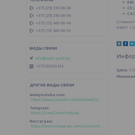
E65
С5
+375 (29) 330-06-06
(
С4
(
+375 (29) 290-06-06
Стоимость
+375 (15) 460-60-44
макет с 
+375 (15) 460-60-55
Инфор
info@color-print.by
+375293302424
Цена:
1,1
Минимал
ДРУГИЕ ВИДЫ СВЯЗИ
www.youtube.com
https://www.youtube.com/channel/UCoztIlR-zC4GFVKuBLDd-GA/videos?view_as=subscriber
Telegram
https://t.me/ColorPrintLida
Инстаграм
https://www.instagram.com/colorprint_lida/