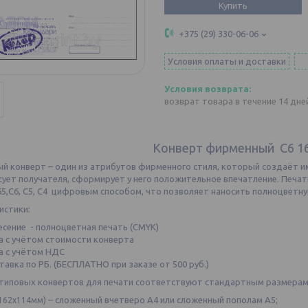
Купить
+375 (29) 330-06-06
Условия оплаты и доставки
возврат товара в течение 14 дн
Конверт фирменный С6 1
й конверт – один из атрибутов фирменного стиля, который создаёт им
сует получателя, сформирует у него положительное впечатление. Печа
,С6, С5, С4 цифровым способом, что позволяет наносить полноцветную
истики:
есение - полноцветная печать (CMYK)
а с учётом стоимости конверта
а с учётом НДС
тавка по РБ. (БЕСПЛАТНО при заказе от 500 руб.)
типовых конвертов для печати соответствуют стандартным размерам
– сложенный вчетверо А4 или сложенный пополам А5;
162х114мм)