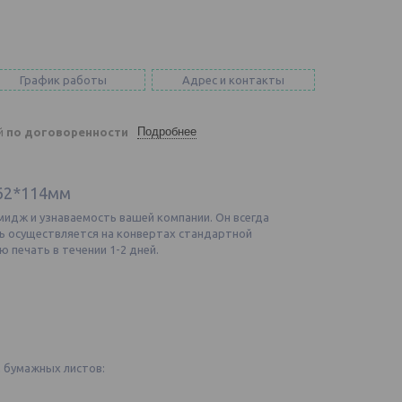
График работы
Адрес и контакты
Подробнее
ей
по договоренности
62*114мм
идж и узнаваемость вашей компании. Он всегда
ть осуществляется на конвертах стандартной
 печать в течении 1-2 дней.
 бумажных листов: