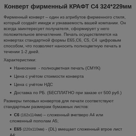
Конверт фирменный КРАФТ С4 324*229мм
Фирменный конверт – один из атрибутов фирменного стиля,
который создаёт имидж и узнаваемость вашей компании. Он
всегда заинтересует получателя, сформирует у него
положительное впечатление. Печать осуществляется на
конвертах стандартной формы E65,С6, С5, С4 цифровым
способом, что позволяет наносить полноцветную печать в
течении 1-2 дней.
Характеристики:
Нанесение - полноцветная печать (CMYK)
Цена с учётом стоимости конверта
Цена с учётом НДС
Доставка по РБ. (БЕСПЛАТНО при заказе от 500 руб.)
Размеры типовых конвертов для печати соответствуют
стандартным размерам бумажных листов:
С6
– сложенный вчетверо А4 или
(162х114мм)
сложенный пополам А5;
E65
- (DL) вмещает сложенный втрое лист
(220х110мм)
А4;