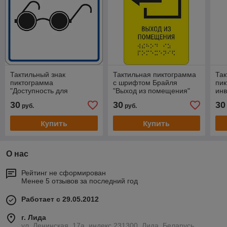
Тактильный знак
Тактильная пиктограмма
Так
пиктограмма
с шрифтом Брайля
пик
"Доступность для
"Выход из помещения"
инв
инвалидов по зрению"
люд
30
30
30
руб.
руб.
Купить
Купить
О нас
Рейтинг не сформирован
Менее 5 отзывов за последний год
Работает с 29.05.2012
г. Лида
ул. Ленинская, 17а, индекс 231300, Лида, Беларусь