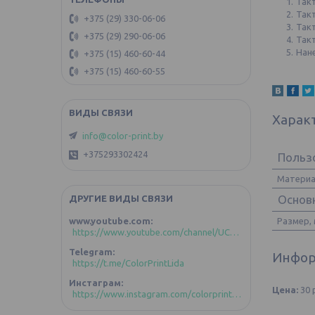
Так
Так
+375 (29) 330-06-06
Такт
+375 (29) 290-06-06
Так
Нан
+375 (15) 460-60-44
+375 (15) 460-60-55
Харак
info@color-print.by
+375293302424
Польз
Матери
Основ
ДРУГИЕ ВИДЫ СВЯЗИ
Размер,
www.youtube.com
https://www.youtube.com/channel/UCoztIlR-zC4GFVKuBLDd-GA/videos?view_as=subscriber
Telegram
Инфор
https://t.me/ColorPrintLida
Инстаграм
Цена:
30
https://www.instagram.com/colorprint_lida/