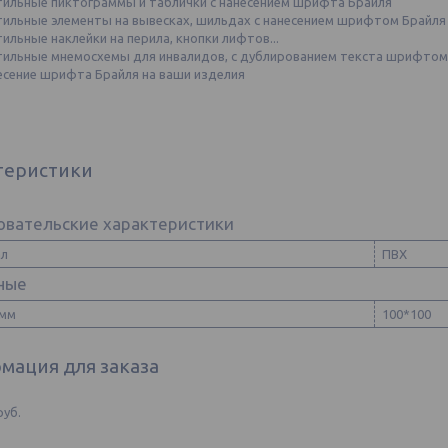
тильные пиктограммы и таблички с нанесением шрифта Брайля
тильные элементы на вывесках, шильдах с нанесением шрифтом Брайля
ильные наклейки на перила, кнопки лифтов...
тильные мнемосхемы для инвалидов, с дублированием текста шрифтом
есение шрифта Брайля на ваши изделия
теристики
овательские характеристики
ал
ПВХ
ные
 мм
100*100
мация для заказа
руб.