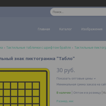
Главная
Каталог
Изображения
ма
Тактильные таблички с шрифтом брайля
Тактильные пикто
льный знак пиктограмма "Табло"
30
руб.
Показать оптовые цены
Минимальная сумма заказа на сай
В наличии
Оптом и в розницу
К
Размер, мм
: