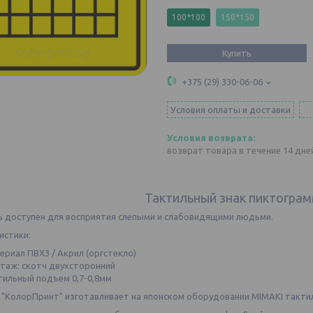
100*100
150*150
Купить
+375 (29) 330-06-06
Условия оплаты и доставки
возврат товара в течение 14 дн
Тактильный знак пиктограм
ь доступен для восприятия слепыми и слабовидящими людьми.
истики:
ериал ПВХ3 / Акрил (оргстекло)
таж: скотч двухсторонний
тильный подъем 0,7-0,8мм
 "КолорПринт" изготавливает на японском оборудовании MIMAKI тактил