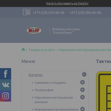
Начать продавать на Deal.by
+375 (29) 330-06-06
+375 (29) 290-06-06
Фабрика рекламы
"КолорПринт"
Товары и услуги
Наружная и интерьерная рекла
Такти
Каталог
Сувениры и подарки
Полиграфия
Наружная и интерьерная
реклама
Маркировка промышленных