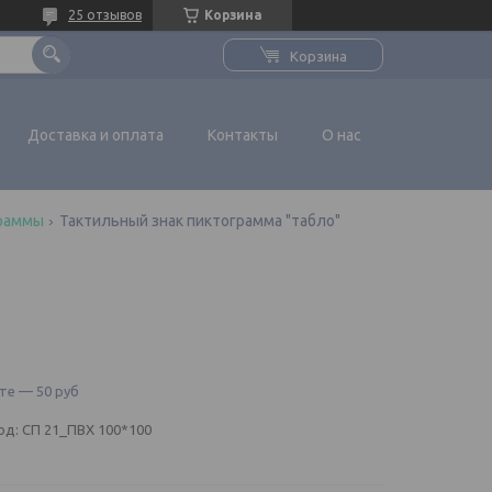
25 отзывов
Корзина
Корзина
Доставка и оплата
Контакты
О нас
граммы
Тактильный знак пиктограмма "табло"
те — 50 руб
од:
СП 21_ПВХ 100*100