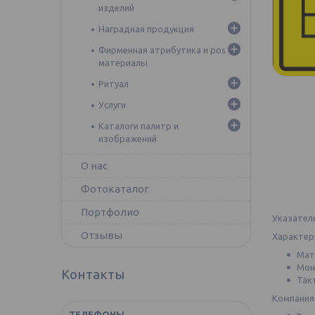
изделий
Наградная продукция
Фирменная атрибутика и pos
материалы
Ритуал
Услуги
Каталоги палитр и
изображений
О нас
Фотокаталог
Портфолио
Указател
Отзывы
Характер
Мат
Мон
Контакты
Так
Компания