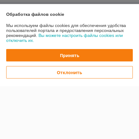
О нас
Обработка файлов cookie
Мы используем файлы cookies для обеспечения удобства
Контакты
пользователей портала и предоставления персональных
рекомендаций.
Вы можете настроить файлы cookies или
отключить их.
Доставка и оплата
Принять
График работы
Полная версия сайта
Отклонить
Политика обработки cookies
Сайт создан на платформе Deal.by