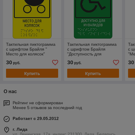
Тактильная пиктограмма
Тактильная пиктограмма
Так
с шрифтом Брайля "
с шрифтом Брайля
с 
Место для колясок"
"Доступность для
"Ме
инвалидов всех
инв
30
30
30
руб.
руб.
категорий"
Купить
Купить
О нас
Рейтинг не сформирован
Менее 5 отзывов за последний год
Работает с 29.05.2012
г. Лида
ул. Ленинская, 17а, индекс 231300, Лида, Беларусь