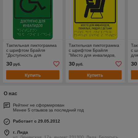
Тактильная пиктограмма
Тактильная пиктограмма
Так
с шрифтом Брайля
с шрифтом Брайля
с 
"Доступность для
"Место для инвалидов,
для
инвалидов всех
пожилых, людей с
30
30
30
руб.
руб.
категорий"
детьми"
Купить
Купить
О нас
Рейтинг не сформирован
Менее 5 отзывов за последний год
Работает с 29.05.2012
г. Лида
ул. Ленинская, 17а, индекс 231300, Лида, Беларусь