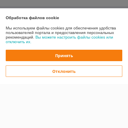
О нас
Обработка файлов cookie
Мы используем файлы cookies для обеспечения удобства
Контакты
пользователей портала и предоставления персональных
рекомендаций.
Вы можете настроить файлы cookies или
отключить их.
Доставка и оплата
Принять
График работы
Полная версия сайта
Отклонить
Политика обработки cookies
Сайт создан на платформе Deal.by