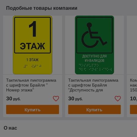
Подобные товары компании
Тактильная пиктограмма
Тактильная пиктограмма
Ком
с шрифтом Брайля "
с шрифтом Брайля
нак
Номер этажа"
"Доступность для
15
инвалидов всех
30
30
10
руб.
руб.
категорий"
Купить
Купить
О нас