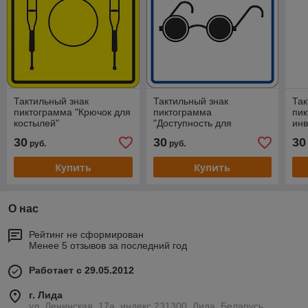
Тактильный знак
Тактильный знак
Так
пиктограмма "Крючок для
пиктограмма
пик
костылей"
"Доступность для
инв
инвалидов по зрению"
30
30
30
руб.
руб.
Купить
Купить
О нас
Рейтинг не сформирован
Менее 5 отзывов за последний год
Работает с 29.05.2012
г. Лида
ул. Ленинская, 17а, индекс 231300, Лида, Беларусь