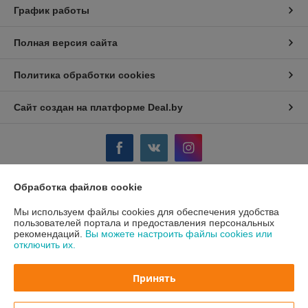
График работы
Полная версия сайта
Политика обработки cookies
Сайт создан на платформе Deal.by
Обработка файлов cookie
Информация для покупателя
Мы используем файлы cookies для обеспечения удобства
Юридическое лицо:
Частное предприятие "КолорПринт"
пользователей портала и предоставления персональных
231300, РБ, Гродненская обл., г. Лида ул. Ленинская, 17а
рекомендаций.
Вы можете настроить файлы cookies или
отключить их.
Регистрационный номер ЕГР: 590230459
УНП: 590230459
Принять
Регистрационный орган: ГРОДНЕНСКИЙ ОБЛАСТНОЙ
ИСПОЛНИТЕЛЬНЫЙ КОМИТЕТ