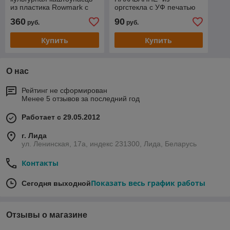
из пластика Rowmark с
оргстекла с УФ печатью
лазерной гравировкой
150*210мм
360
90
руб.
руб.
300*420мм
Купить
Купить
О нас
Рейтинг не сформирован
Менее 5 отзывов за последний год
Работает с 29.05.2012
г. Лида
ул. Ленинская, 17а, индекс 231300, Лида, Беларусь
Контакты
Показать весь график работы
Сегодня выходной
Отзывы о магазине