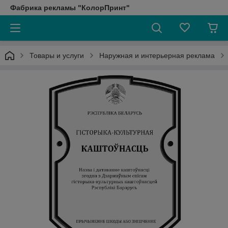
Фабрика рекламы "КолорПринт"
Товары и услуги
Наружная и интерьерная реклама