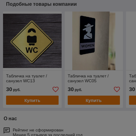
Подобные товары компании
Табличка на туалет /
Табличка на туалет /
Таб
санузел WC13
санузел WC05
са
30
30
30
руб.
руб.
Купить
Купить
О нас
Рейтинг не сформирован
Менее 5 отзывов за последний год