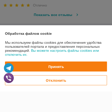
Отлично
Показать все отзывы
О нас
Обработка файлов cookie
Мы используем файлы cookies для обеспечения удобства
Контакты
пользователей портала и предоставления персональных
рекомендаций.
Вы можете настроить файлы cookies или
отключить их.
Доставка и оплата
Принять
График работы
Полная версия сайта
Отклонить
Политика обработки cookies
Сайт создан на платформе Deal.by