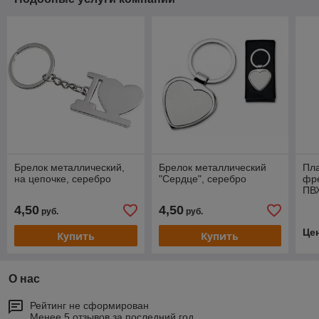
Брелок металлический,
Брелок металлический
Пла
на цепочке, серебро
"Сердце", серебро
фре
ПВ
4,50
4,50
руб.
руб.
Це
Купить
Купить
О нас
Рейтинг не сформирован
Менее 5 отзывов за последний год