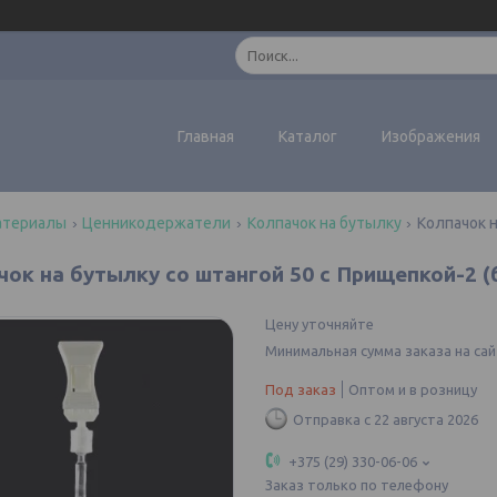
Главная
Каталог
Изображения
атериалы
Ценникодержатели
Колпачок на бутылку
Колпачок н
чок на бутылку со штангой 50 с Прищепкой-2 (
Цену уточняйте
Минимальная сумма заказа на сай
Под заказ
Оптом и в розницу
Отправка с 22 августа 2026
+375 (29) 330-06-06
Заказ только по телефону