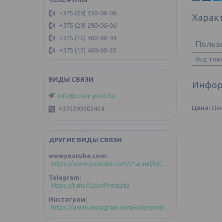
+375 (29) 330-06-06
Харак
+375 (29) 290-06-06
+375 (15) 460-60-44
Польз
+375 (15) 460-60-55
Вид тов
Инфор
info@color-print.by
Цена:
Цен
+375293302424
ДРУГИЕ ВИДЫ СВЯЗИ
www.youtube.com
https://www.youtube.com/channel/UCoztIlR-zC4GFVKuBLDd-GA/videos?view_as=subscriber
Telegram
https://t.me/ColorPrintLida
Инстаграм
https://www.instagram.com/colorprint_lida/