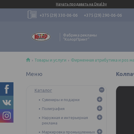
Начать продавать на Deal.by
+375 (29) 330-06-06
+375 (29) 290-06-06
Фабрика рекламы
"КолорПринт"
Товары и услуги
Фирменная атрибутика и pos м
Колпа
Каталог
Сувениры и подарки
Полиграфия
Наружная и интерьерная
реклама
Маркировка промышленных