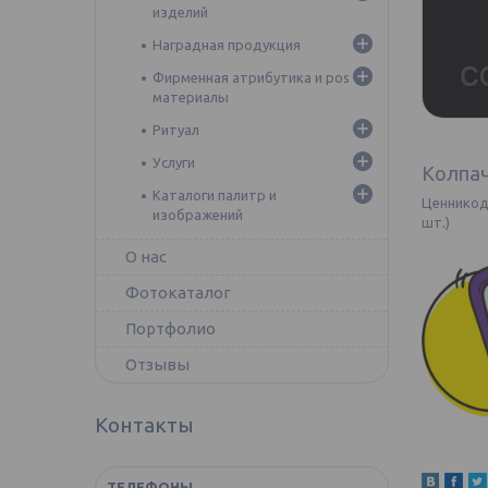
изделий
Наградная продукция
Фирменная атрибутика и pos
материалы
Ритуал
Услуги
Колпач
Каталоги палитр и
Ценникод
изображений
шт.)
О нас
Фотокаталог
Портфолио
Отзывы
Контакты