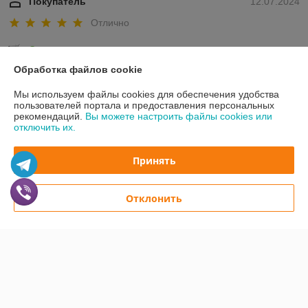
Покупатель
12.07.2024
Отлично
Сделка подтверждена через корзину
Обработка файлов cookie
Владимир
10.11.2022
Мы используем файлы cookies для обеспечения удобства
пользователей портала и предоставления персональных
Отлично
рекомендаций.
Вы можете настроить файлы cookies или
отключить их.
Показать все отзывы
Принять
О нас
Отклонить
Контакты
Доставка и оплата
График работы