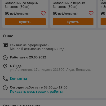
колбасный со вторым
колбасный с первым
кол
Зигзагом (50шт)
Зигзагом (50шт)
и З
(50
60
60
90
руб./комплект
руб./комплект
Купить
Купить
О нас
Рейтинг не сформирован
Менее 5 отзывов за последний год
Работает с 29.05.2012
г. Лида
ул. Ленинская, 17а, индекс 231300, Лида, Беларусь
Контакты
Сегодня работает с 08:00 до 17:00
Показать весь график работы