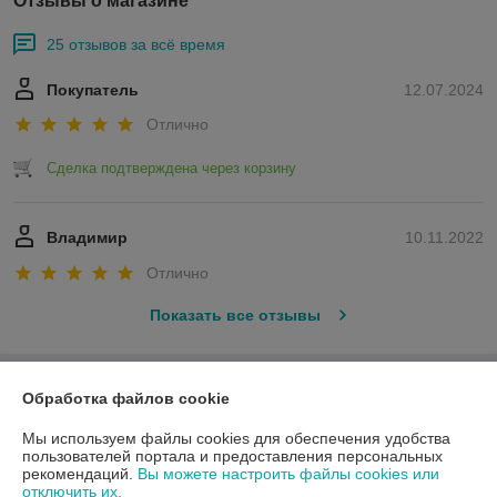
Отзывы о магазине
25 отзывов за всё время
Покупатель
12.07.2024
Отлично
Сделка подтверждена через корзину
Владимир
10.11.2022
Отлично
Показать все отзывы
О нас
Обработка файлов cookie
Мы используем файлы cookies для обеспечения удобства
Контакты
пользователей портала и предоставления персональных
рекомендаций.
Вы можете настроить файлы cookies или
отключить их.
Доставка и оплата