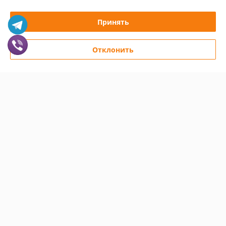
Принять
График работы
Полная версия сайта
Отклонить
Политика обработки cookies
Сайт создан на платформе Deal.by
Информация для покупателя
Юридическое лицо:
Частное предприятие "КолорПринт"
231300, РБ, Гродненская обл., г. Лида ул. Ленинская, 17а
Регистрационный номер ЕГР: 590230459
УНП: 590230459