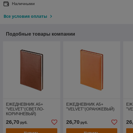
Наличными
Все условия оплаты
Подобные товары компании
ЕЖЕДНЕВНИК А5+
ЕЖЕДНЕВНИК А5+
ЕЖ
"VELVET"(СВЕТЛО-
"VELVET"(ОРАНЖЕВЫЙ)
"V
КОРИЧНЕВЫЙ)
26,70
26,70
26
руб.
руб.
Купить
Купить