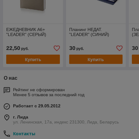
ЕЖЕДНЕВНИК А6+
Планинг НЕДАТ.
Пла
"LEADER" (СЕРЫЙ)
"LEADER" (СИНИЙ)
(З
22,50
30
30
руб.
руб.
Купить
Купить
О нас
Рейтинг не сформирован
Менее 5 отзывов за последний год
Работает с 29.05.2012
г. Лида
ул. Ленинская, 17а, индекс 231300, Лида, Беларусь
Контакты