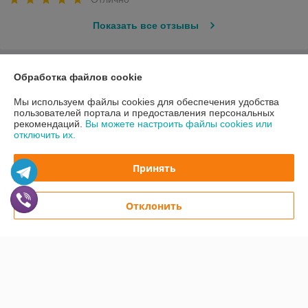
Показать все отзывы
О нас
Обработка файлов cookie
Мы используем файлы cookies для обеспечения удобства
Контакты
пользователей портала и предоставления персональных
рекомендаций.
Вы можете настроить файлы cookies или
отключить их.
Доставка и оплата
Принять
График работы
Полная версия сайта
Отклонить
Политика обработки cookies
Сайт создан на платформе Deal.by