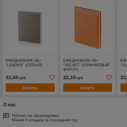
ЕЖЕДНЕВНИК А6+
ЕЖЕДНЕВНИК А6+
ЕЖ
"LEADER" (СЕРЫЙ)
"VELVET" (ОРАНЖЕВЫЙ
"L
ФЛУОР)
22,50
22,10
22
руб.
руб.
Купить
Купить
О нас
Рейтинг не сформирован
Менее 5 отзывов за последний год