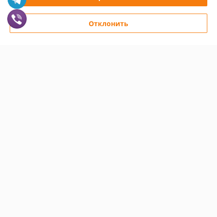
Полная версия сайта
Отклонить
Политика обработки cookies
Сайт создан на платформе Deal.by
Информация для покупателя
Юридическое лицо:
Частное предприятие "КолорПринт"
231300, РБ, Гродненская обл., г. Лида ул. Ленинская, 17а
Регистрационный номер ЕГР: 590230459
УНП: 590230459
Регистрационный орган: ГРОДНЕНСКИЙ ОБЛАСТНОЙ
ИСПОЛНИТЕЛЬНЫЙ КОМИТЕТ