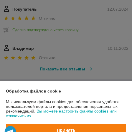
Покупатель
12.07.2024
Отлично
Сделка подтверждена через корзину
Владимир
10.11.2022
Отлично
Показать все отзывы
О нас
Обработка файлов cookie
Мы используем файлы cookies для обеспечения удобства
Контакты
пользователей портала и предоставления персональных
рекомендаций.
Вы можете настроить файлы cookies или
отключить их.
Доставка и оплата
Принять
График работы