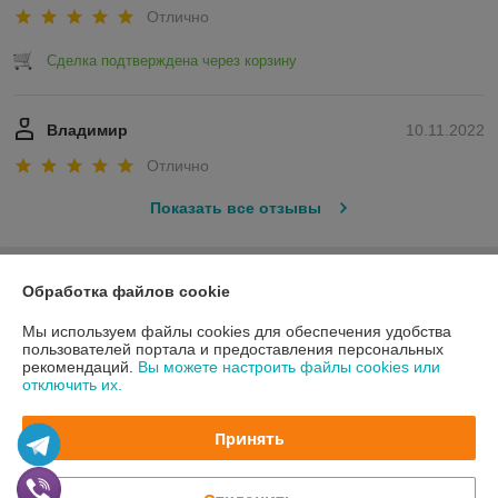
Отлично
Сделка подтверждена через корзину
Владимир
10.11.2022
Отлично
Показать все отзывы
О нас
Обработка файлов cookie
Мы используем файлы cookies для обеспечения удобства
Контакты
пользователей портала и предоставления персональных
рекомендаций.
Вы можете настроить файлы cookies или
отключить их.
Доставка и оплата
Принять
График работы
Полная версия сайта