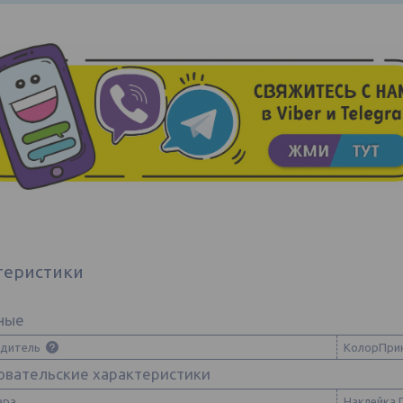
теристики
ные
одитель
КолорПри
овательские характеристики
ара
Наклейка 