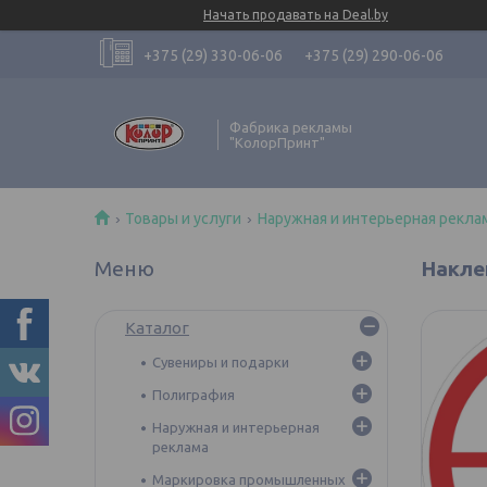
Начать продавать на Deal.by
+375 (29) 330-06-06
+375 (29) 290-06-06
Фабрика рекламы
"КолорПринт"
Товары и услуги
Наружная и интерьерная рекла
Накле
Каталог
Сувениры и подарки
Полиграфия
Наружная и интерьерная
реклама
Маркировка промышленных