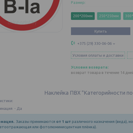
Размер
:
200*200мм
250*250мм
300
Купить
+375 (29) 330-06-06
Условия оплаты и доставки
возврат товара в течение 14 дн
Наклейка ПВХ "Категорийности по
истики:
инация - Да
мация.
Заказы принимаются
от 1 шт
различного назначения (вида), н
ветоотражающая или фотолюминисцентная плёнка).