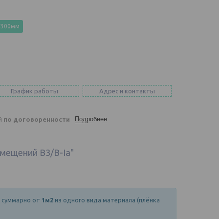
*300мм
График работы
Адрес и контакты
Подробнее
ей
по договоренности
мещений В3/В-Iа"
о суммарно от
1м2
из одного вида материала (плёнка