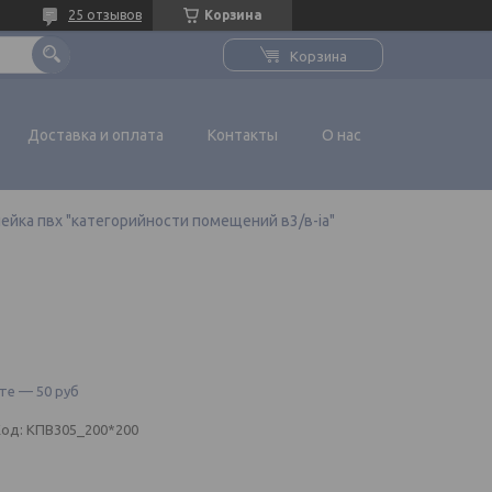
25 отзывов
Корзина
Корзина
Доставка и оплата
Контакты
О нас
ейка пвх "категорийности помещений в3/в-iа"
те — 50 руб
Код:
КПВ305_200*200