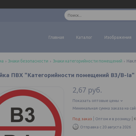
Главная
Каталог
Изображения
ма
Знаки безопасности
Знаки категорийности помещений
Накл
йка ПВХ "Категорийности помещений В3/В-Iа"
2,67
руб.
Показать оптовые цены
Минимальная сумма заказа на сай
Под заказ
Оптом и в розницу
Отправка с 20 августа 2026