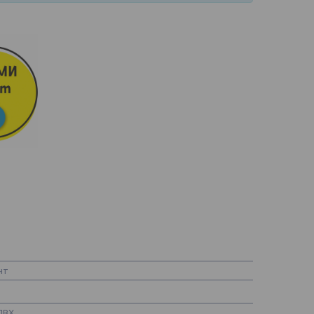
нт
ПВХ