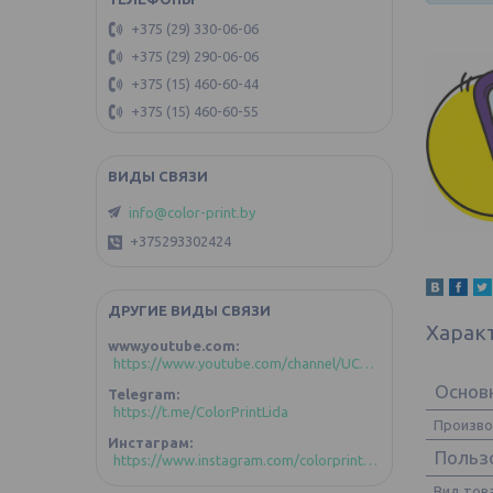
+375 (29) 330-06-06
+375 (29) 290-06-06
+375 (15) 460-60-44
+375 (15) 460-60-55
info@color-print.by
+375293302424
ДРУГИЕ ВИДЫ СВЯЗИ
Харак
www.youtube.com
https://www.youtube.com/channel/UCoztIlR-zC4GFVKuBLDd-GA/videos?view_as=subscriber
Основ
Telegram
https://t.me/ColorPrintLida
Произв
Инстаграм
Польз
https://www.instagram.com/colorprint_lida/
Вид тов