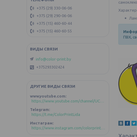
самоклею
+375 (29) 330-06-06
Характер
+375 (29) 290-06-06
Лам
+375 (15) 460-60-44
+375 (15) 460-60-55
Инфор
ПВХ, с
info@color-print.by
+375293302424
ДРУГИЕ ВИДЫ СВЯЗИ
www.youtube.com
https://www.youtube.com/channel/UCoztIlR-zC4GFVKuBLDd-GA/videos?view_as=subscriber
Telegram
https://t.me/ColorPrintLida
Инстаграм
https://www.instagram.com/colorprint_lida/
Харак