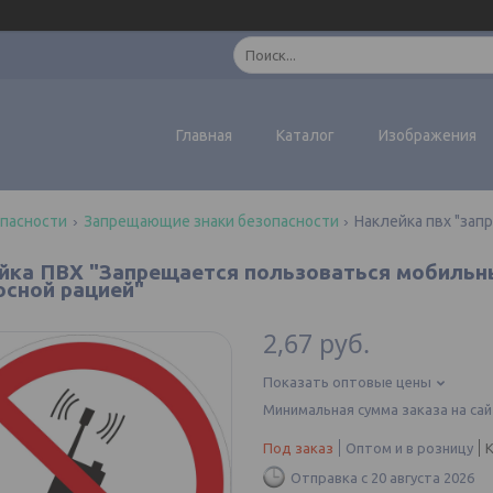
Главная
Каталог
Изображения
опасности
Запрещающие знаки безопасности
йка ПВХ "Запрещается пользоваться мобильн
осной рацией"
2,67
руб.
Показать оптовые цены
Минимальная сумма заказа на сай
Под заказ
Оптом и в розницу
Отправка с 20 августа 2026