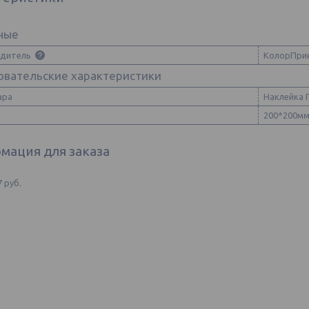
ные
одитель
КолорПри
овательские характеристики
ара
Наклейка 
200*200м
мация для заказа
7
руб.