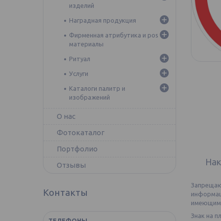
изделий
Наградная продукция
Фирменная атрибутика и pos
материалы
Ритуал
Услуги
Каталоги палитр и
изображений
О нас
Фотокаталог
Портфолио
Нак
Отзывы
Запреща
Контакты
информац
имеющими
Знак на п