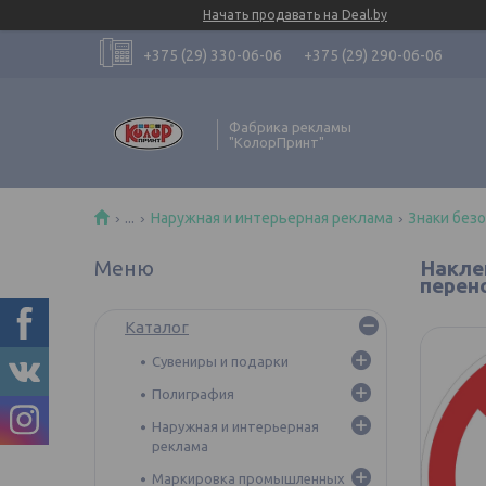
Начать продавать на Deal.by
+375 (29) 330-06-06
+375 (29) 290-06-06
Фабрика рекламы
"КолорПринт"
...
Наружная и интерьерная реклама
Знаки без
Накле
перен
Каталог
Сувениры и подарки
Полиграфия
Наружная и интерьерная
реклама
Маркировка промышленных