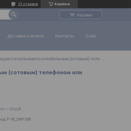
25 отзывов
Корзина
Корзина
Доставка и оплата
Контакты
О нас
Наклейка пвх "запрещается пользоваться мобильным (сотовым) телефоном или переносной рацией"
ым (сотовым) телефоном или
те — 50 руб
Код:
P 18_200*200