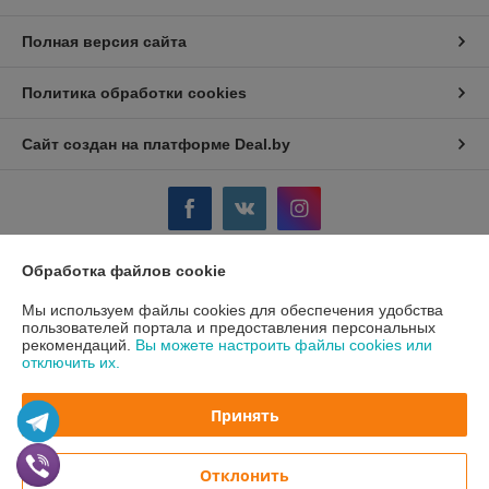
Полная версия сайта
Политика обработки cookies
Сайт создан на платформе Deal.by
Обработка файлов cookie
Информация для покупателя
Мы используем файлы cookies для обеспечения удобства
Юридическое лицо:
Частное предприятие "КолорПринт"
пользователей портала и предоставления персональных
231300, РБ, Гродненская обл., г. Лида ул. Ленинская, 17а
рекомендаций.
Вы можете настроить файлы cookies или
отключить их.
Регистрационный номер ЕГР: 590230459
УНП: 590230459
Принять
Регистрационный орган: ГРОДНЕНСКИЙ ОБЛАСТНОЙ
ИСПОЛНИТЕЛЬНЫЙ КОМИТЕТ
Отклонить