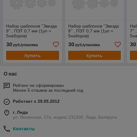
Набор шаблонов ''Звезда
Набор шаблонов ''Звезда
Наб
9'' , ПЭТ 0,7 мм (1уп =
8'' , ПЭТ 0,7 мм (1уп =
7''
5наборов)
5наборов)
5на
30
30
30
руб./упаковка
руб./упаковка
Купить
Купить
О нас
Рейтинг не сформирован
Менее 5 отзывов за последний год
Работает с 29.05.2012
г. Лида
ул. Ленинская, 17а, индекс 231300, Лида, Беларусь
Контакты