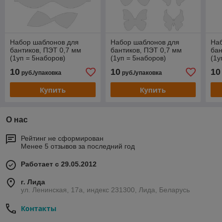
Набор шаблонов для
Набор шаблонов для
На
бантиков, ПЭТ 0,7 мм
бантиков, ПЭТ 0,7 мм
бан
(1уп = 5наборов)
(1уп = 5наборов)
(1у
10
10
10
руб./упаковка
руб./упаковка
Купить
Купить
О нас
Рейтинг не сформирован
Менее 5 отзывов за последний год
Работает с 29.05.2012
г. Лида
ул. Ленинская, 17а, индекс 231300, Лида, Беларусь
Контакты