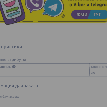
теристики
ные атрибуты
одитель
КолорПри
60
мация для заказа
руб.
/упаковка