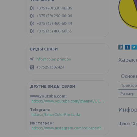
+375 (29) 330-06-06
+375 (29) 290-06-06
+375 (15) 460-60-44
+375 (15) 460-60-55
Харак
info@color-print.by
+375293302424
Основ
Произв
ДРУГИЕ ВИДЫ СВЯЗИ
Размер
www.youtube.com
https://www.youtube.com/channel/UCoztIlR-zC4GFVKuBLDd-GA/videos?view_as=subscriber
Инфор
Telegram
https://t.me/ColorPrintLida
Инстаграм
Цена:
10
https://www.instagram.com/colorprint_lida/