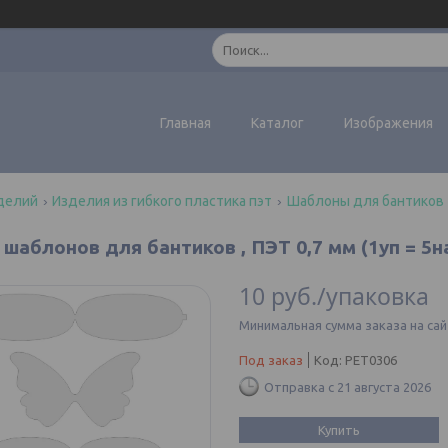
Главная
Каталог
Изображения
делий
Изделия из гибкого пластика пэт
Шаблоны для бантиков
 шаблонов для бантиков , ПЭТ 0,7 мм (1уп = 5н
10
руб.
/упаковка
Минимальная сумма заказа на сай
Под заказ
Код:
PET0306
Отправка с 21 августа 2026
Купить