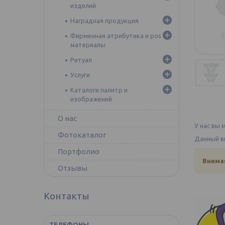
изделий
Наградная продукция
Фирменная атрибутика и pos
материалы
Ритуал
Услуги
Каталоги палитр и
изображений
О нас
У нас вы 
Фотокаталог
Данный ви
Портфолио
Внима
Отзывы
Контакты