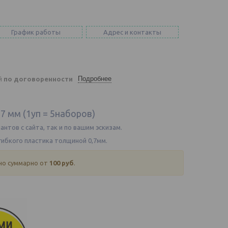
График работы
Адрес и контакты
Подробнее
ей
по договоренности
7 мм (1уп = 5наборов)
нтов с сайта, так и по вашим эскизам.
гибкого пластика толщиной 0,7мм.
 но суммарно от
100 руб
.