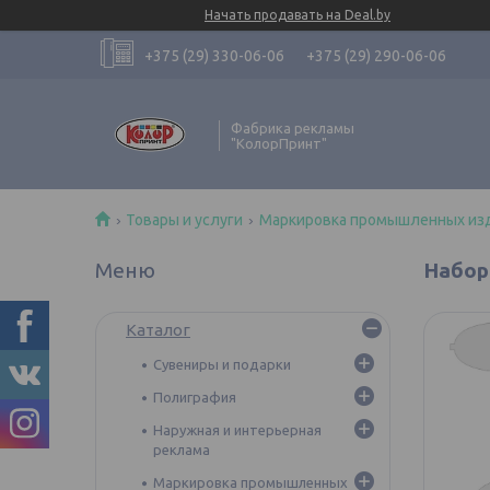
Начать продавать на Deal.by
+375 (29) 330-06-06
+375 (29) 290-06-06
Фабрика рекламы
"КолорПринт"
Товары и услуги
Маркировка промышленных из
Набор
Каталог
Сувениры и подарки
Полиграфия
Наружная и интерьерная
реклама
Маркировка промышленных