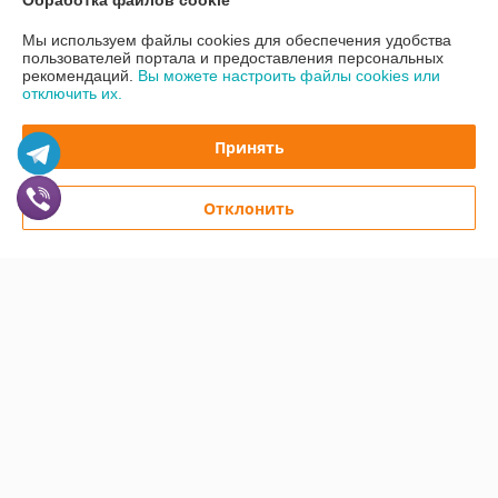
Обработка файлов cookie
Мы используем файлы cookies для обеспечения удобства
Контакты
пользователей портала и предоставления персональных
рекомендаций.
Вы можете настроить файлы cookies или
отключить их.
Доставка и оплата
Принять
График работы
Полная версия сайта
Отклонить
Политика обработки cookies
Сайт создан на платформе Deal.by
Информация для покупателя
Юридическое лицо:
Частное предприятие "КолорПринт"