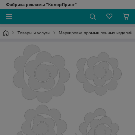
Фабрика рекламы "КолорПринт"
Товары и услуги
Маркировка промышленных изделий