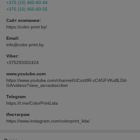
+375 (15) 460-60-44
+375 (15) 460-60-55
Сайт компании:
https://color-print.by/
Email:
info@color-print.by
Viber:
+375293302424
www.youtube.com
https://www.youtube.com/channel/UCoztIlR-zC4GFVKuBLDd-
GA/videos?view_as=subscriber
Telegram
https://t.me/ColorPrintLida
Инстаграм
https://www.instagram.com/colorprint_lida/